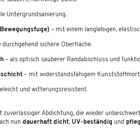
le Untergrundsanierung.
 (Bewegungsfuge)
– mit einem langlebigen, elastis
e durchgehend sichere Oberfläche.
ch
– als optisch sauberer Randabschluss und funktio
zschicht
– mit widerstandsfähigem Kunststoffmörtel
eleicht und witterungsresistent.
it zuverlässiger Abdichtung, die wieder unbeschwer
dach nun
dauerhaft dicht
,
UV-beständig
und
pfle