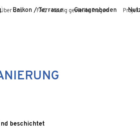
g
Balkon / Terrasse
Garagenboden
Nut
Über uns
FAQ - Häufig gestellte Fragen
Projek
ANIERUNG
und beschichtet